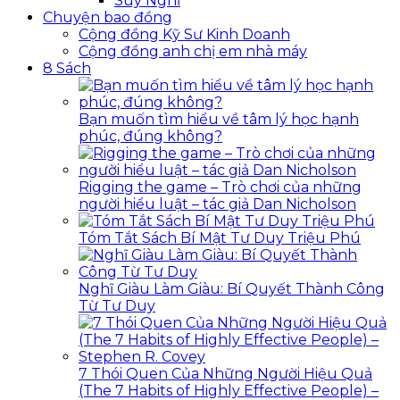
Suy Nghĩ
Chuyện bao đồng
Cộng đồng Kỹ Sư Kinh Doanh
Cộng đồng anh chị em nhà máy
8 Sách
Bạn muốn tìm hiểu về tâm lý học hạnh
phúc, đúng không?
Rigging the game – Trò chơi của những
người hiểu luật – tác giả Dan Nicholson
Tóm Tắt Sách Bí Mật Tư Duy Triệu Phú
Nghĩ Giàu Làm Giàu: Bí Quyết Thành Công
Từ Tư Duy
7 Thói Quen Của Những Người Hiệu Quả
(The 7 Habits of Highly Effective People) –