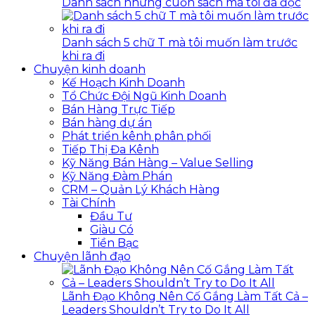
Danh sách những cuốn sách mà tôi đã đọc
Danh sách 5 chữ T mà tôi muốn làm trước
khi ra đi
Chuyện kinh doanh
Kế Hoạch Kinh Doanh
Tổ Chức Đội Ngũ Kinh Doanh
Bán Hàng Trực Tiếp
Bán hàng dự án
Phát triển kênh phân phối
Tiếp Thị Đa Kênh
Kỹ Năng Bán Hàng – Value Selling
Kỹ Năng Đàm Phán
CRM – Quản Lý Khách Hàng
Tài Chính
Đầu Tư
Giàu Có
Tiền Bạc
Chuyện lãnh đạo
Lãnh Đạo Không Nên Cố Gắng Làm Tất Cả –
Leaders Shouldn’t Try to Do It All