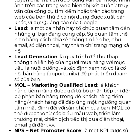
ảnh trên các trang web hiển thị kết quả từ truy
vấn của công cụ tìm kiếm hoặc trên các trang
web của bên thứ 3 có nội dung được xuất bản
khác, ví dụ: Quảng cáo của Google.
Lead
: là một cá nhân hay tổ chức quan tâm đến
những gì bạn đang cung cấp. Sự quan tâm thể
hiện bằng cách chia sẻ thông tin liên hệ, như
email, số điện thoại, hay thậm chí trang mạng xã
hội.
Lead Generation
: là quy trình để thu thập
thông tin liên hệ của người mua hàng với mục
tiêu là nuôi dưỡng, và xác định xem nó có là cơ
hội bán hàng (opportunity) để phát triển doanh
số của bạn.
MQL – Marketing Qualified Lead
: là khách
hàng tiềm năng được gửi từ bộ phận tiếp thị đến
bộ phận bán hàng trong đó khách hàng tiềm
năng/khách hàng đã đáp ứng một ngưỡng quan
tâm nhất định đối với sản phẩm của bạn. MQL có
thể được tạo từ các biểu mẫu web, triển lãm
thương mại, chiến dịch tiếp thị qua điện thoại,
email gửi đến, v.v.
NPS – Net Promoter Score
: là một KPI được sử