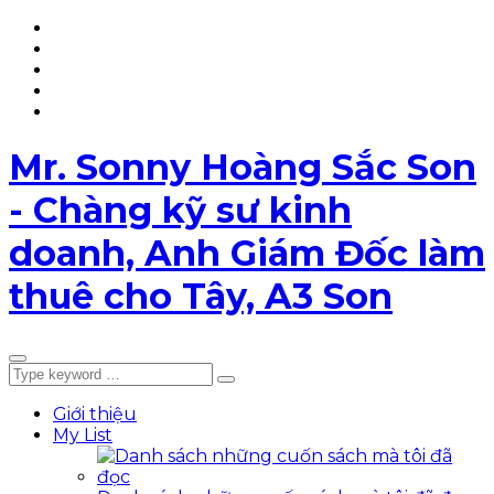
YouTube
TikTok
Facebook
Page
LinkedIn
My
List
5T
Mr. Sonny Hoàng Sắc Son
- Chàng kỹ sư kinh
doanh, Anh Giám Đốc làm
thuê cho Tây, A3 Son
Giới thiệu
My List