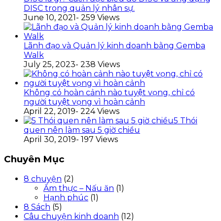
DISC trong quản lý nhân sự.
June 10, 2021
- 259 Views
Lãnh đạo và Quản lý kinh doanh bằng Gemba
Walk
July 25, 2023
- 238 Views
Không có hoàn cảnh nào tuyệt vọng, chỉ có
người tuyệt vọng vì hoàn cảnh
April 22, 2019
- 224 Views
5 Thói
quen nên làm sau 5 giờ chiều
April 30, 2019
- 197 Views
Chuyên Mục
8 chuyện
(2)
Ẩm thực – Nấu ăn
(1)
Hạnh phúc
(1)
8 Sách
(5)
Câu chuyện kinh doanh
(12)