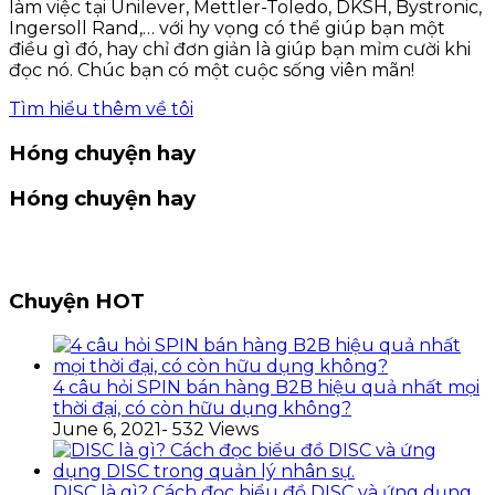
làm việc tại Unilever, Mettler-Toledo, DKSH, Bystronic,
Ingersoll Rand,… với hy vọng có thể giúp bạn một
điều gì đó, hay chỉ đơn giản là giúp bạn mỉm cười khi
đọc nó. Chúc bạn có một cuộc sống viên mãn!
Tìm hiểu thêm về tôi
Hóng chuyện hay
Hóng chuyện hay
Chuyện HOT
4 câu hỏi SPIN bán hàng B2B hiệu quả nhất mọi
thời đại, có còn hữu dụng không?
June 6, 2021
- 532 Views
DISC là gì? Cách đọc biểu đồ DISC và ứng dụng