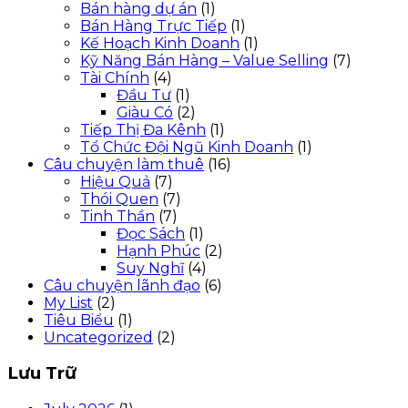
Bán hàng dự án
(1)
Bán Hàng Trực Tiếp
(1)
Kế Hoạch Kinh Doanh
(1)
Kỹ Năng Bán Hàng – Value Selling
(7)
Tài Chính
(4)
Đầu Tư
(1)
Giàu Có
(2)
Tiếp Thị Đa Kênh
(1)
Tổ Chức Đội Ngũ Kinh Doanh
(1)
Câu chuyện làm thuê
(16)
Hiệu Quả
(7)
Thói Quen
(7)
Tinh Thần
(7)
Đọc Sách
(1)
Hạnh Phúc
(2)
Suy Nghĩ
(4)
Câu chuyện lãnh đạo
(6)
My List
(2)
Tiêu Biểu
(1)
Uncategorized
(2)
Lưu Trữ