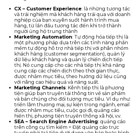
CX – Customer Experience
: là những tương tác
và trải nghiệm mà khách hàng trải qua với doanh
nghiệp của bạn xuyên suốt hành trình mua
hàng, từ lần đầu tương tác đến khi trở thành
người ủng hộ trung thành
Marketing Automation
: Tự động hóa tiếp thị là
một phương pháp dựa trên các tính năng phần
mềm tự động hỗ trợ nhà tiếp thị với phân nhóm
khách hàng (customer segmentation), quản lý
dữ liệu khách hàng và quản lý chiến dịch tiếp
thị. Nó cung cấp cho các nhà tiếp thị khả năng
cung cấp các chiến dịch theo thời gian thực,
được nhắm mục tiêu, theo hướng dữ liệu cùng
với nâng cao hiệu quả và năng suất.
Marketing Channels
: Kênh tiếp thị là phương
tiện giúp bạn truyền tải thông tin về sản phẩm
và bán chúng cho đối tượng mục tiêu. Ví dụ như:
triển lãm thương mại, sự kiện trong ngành, email
được nhắm mục tiêu, cuộc gọi đi, quảng cáo
hiển thị, phương tiện truyền thông xã hội, v.v.
SEA – Search Engine Advertising
: quảng cáo
trên công cụ tìm kiếm = Đặt quảng cáo trực
tuyến phải trả tiền dưới dạng văn bản hoặc hình