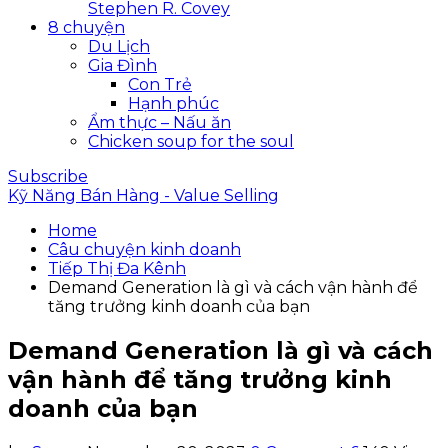
Stephen R. Covey
8 chuyện
Du Lịch
Gia Đình
Con Trẻ
Hạnh phúc
Ẩm thực – Nấu ăn
Chicken soup for the soul
Subscribe
Kỹ Năng Bán Hàng - Value Selling
Home
Câu chuyện kinh doanh
Tiếp Thị Đa Kênh
Demand Generation là gì và cách vận hành để
tăng trưởng kinh doanh của bạn
Demand Generation là gì và cách
vận hành để tăng trưởng kinh
doanh của bạn