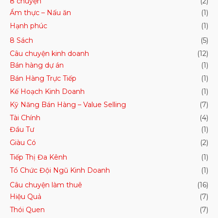
8 chuyện
(2)
Ẩm thực – Nấu ăn
(1)
Hạnh phúc
(1)
8 Sách
(5)
Câu chuyện kinh doanh
(12)
Bán hàng dự án
(1)
Bán Hàng Trực Tiếp
(1)
Kế Hoạch Kinh Doanh
(1)
Kỹ Năng Bán Hàng – Value Selling
(7)
Tài Chính
(4)
Đầu Tư
(1)
Giàu Có
(2)
Tiếp Thị Đa Kênh
(1)
Tổ Chức Đội Ngũ Kinh Doanh
(1)
Câu chuyện làm thuê
(16)
Hiệu Quả
(7)
Thói Quen
(7)