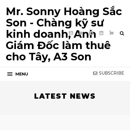
Mr. Sonny Hoàng Sắc
Son - Chàng kỹ sư
kinh doanh, Anh
YouTube
TikTok
Facebook
LinkedIn
My
Page
List
Giám Đốc làm thuê
5T
cho Tây, A3 Son
SUBSCRIBE
MENU
LATEST NEWS