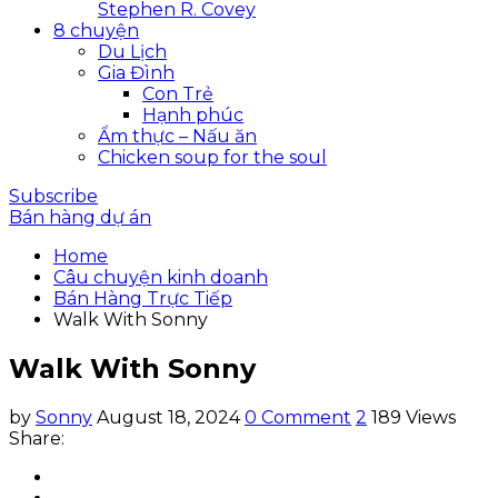
Stephen R. Covey
8 chuyện
Du Lịch
Gia Đình
Con Trẻ
Hạnh phúc
Ẩm thực – Nấu ăn
Chicken soup for the soul
Subscribe
Bán hàng dự án
Home
Câu chuyện kinh doanh
Bán Hàng Trực Tiếp
Walk With Sonny
Walk With Sonny
by
Sonny
August 18, 2024
0 Comment
2
189 Views
Share: