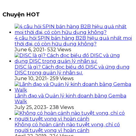
Chuyện HOT
4 câu hỏi SPIN bán hàng B2B hiệu quả nhất mọi
thời đại, có còn hữu dụng không?
June 6, 2021
- 532 Views
DISC là gì? Cách đọc biểu đồ DISC và ứng dụng
DISC trong quản lý nhân sự.
June 10, 2021
- 259 Views
Lãnh đạo và Quản lý kinh doanh bằng Gemba
Walk
July 25, 2023
- 238 Views
Không có hoàn cảnh nào tuyệt vọng, chỉ có
người tuyệt vọng vì hoàn cảnh