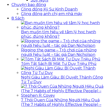
Suy Nghĩ
Chuyện bao đồng
Cộng đồng Kỹ Sư Kinh Doanh
Cộng đồng anh chị em nhà máy
8 Sách
Bạn muốn tìm hiểu về tâm lý học hạnh
phúc, đúng không?
Rigging the game – Trò chơi của những
người hiểu luật – tác giả Dan Nicholson
Tóm Tắt Sách Bí Mật Tư Duy Triệu Phú
Nghĩ Giàu Làm Giàu: Bí Quyết Thành Công
Từ Tư Duy
7 Thói Quen Của Những Người Hiệu Quả
(The 7 Habits of Highly Effective People) –