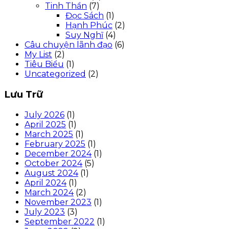
Tinh Thần
(7)
Đọc Sách
(1)
Hạnh Phúc
(2)
Suy Nghĩ
(4)
Câu chuyện lãnh đạo
(6)
My List
(2)
Tiêu Biểu
(1)
Uncategorized
(2)
Lưu Trữ
July 2026
(1)
April 2025
(1)
March 2025
(1)
February 2025
(1)
December 2024
(1)
October 2024
(5)
August 2024
(1)
April 2024
(1)
March 2024
(2)
November 2023
(1)
July 2023
(3)
September 2022
(1)