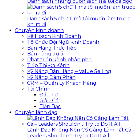
Danh sách những cuốn sách mà tôi đã đọc
Danh sách 5 chữ T mà tôi muốn làm trước
khi ra đi
Chuyện kinh doanh
Kế Hoạch Kinh Doanh
Tổ Chức Đội Ngũ Kinh Doanh
Bán Hàng Trực Tiếp
Bán hàng dự án
Phát triển kênh phân phối
Tiếp Thị Đa Kênh
Kỹ Năng Bán Hàng – Value Selling
Kỹ Năng Đàm Phán
CRM – Quản Lý Khách Hàng
Tài Chính
Đầu Tư
Giàu Có
Tiền Bạc
Chuyện lãnh đạo
Lãnh Đạo Không Nên Cố Gắng Làm Tất Cả –
Leaders Shouldn’t Try to Do It All