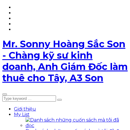
YouTube
TikTok
Facebook
Page
LinkedIn
My
List
5T
Mr. Sonny Hoàng Sắc Son
- Chàng kỹ sư kinh
doanh, Anh Giám Đốc làm
thuê cho Tây, A3 Son
Giới thiệu
My List