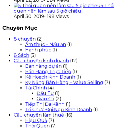
April 22, 2019
- 224 Views
5 Thói
quen nên làm sau 5 giờ chiều
April 30, 2019
- 198 Views
Chuyên Mục
8 chuyện
(2)
Ẩm thực – Nấu ăn
(1)
Hạnh phúc
(1)
8 Sách
(5)
Câu chuyện kinh doanh
(12)
Bán hàng dự án
(1)
Bán Hàng Trực Tiếp
(1)
Kế Hoạch Kinh Doanh
(1)
Kỹ Năng Bán Hàng – Value Selling
(7)
Tài Chính
(4)
Đầu Tư
(1)
Giàu Có
(2)
Tiếp Thị Đa Kênh
(1)
Tổ Chức Đội Ngũ Kinh Doanh
(1)
Câu chuyện làm thuê
(16)
Hiệu Quả
(7)
Thói Quen
(7)