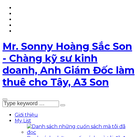
YouTube
TikTok
Facebook
Page
LinkedIn
My
List
5T
Mr. Sonny Hoàng Sắc Son
- Chàng kỹ sư kinh
doanh, Anh Giám Đốc làm
thuê cho Tây, A3 Son
Giới thiệu
My List