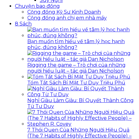
Suy Nghĩ
Chuyện bao đồng
Cộng đồng Kỹ Sư Kinh Doanh
Cộng đồng anh chị em nhà máy
8 Sách
Bạn muốn tìm hiểu về tâm lý học hạnh
phúc, đúng không?
Rigging the game – Trò chơi của những
người hiểu luật – tác giả Dan Nicholson
Tóm Tắt Sách Bí Mật Tư Duy Triệu Phú
Nghĩ Giàu Làm Giàu: Bí Quyết Thành Công
Từ Tư Duy
7 Thói Quen Của Những Người Hiệu Quả
(The 7 Habits of Highly Effective People) –