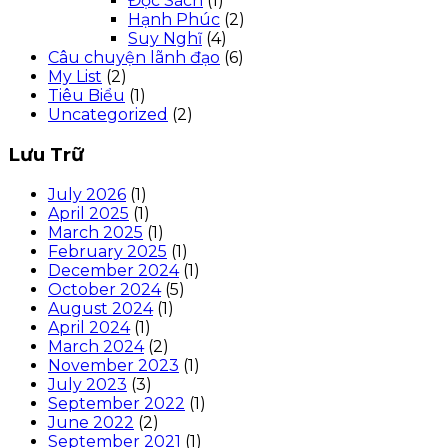
Đọc Sách
(1)
Hạnh Phúc
(2)
Suy Nghĩ
(4)
Câu chuyện lãnh đạo
(6)
My List
(2)
Tiêu Biểu
(1)
Uncategorized
(2)
Lưu Trữ
July 2026
(1)
April 2025
(1)
March 2025
(1)
February 2025
(1)
December 2024
(1)
October 2024
(5)
August 2024
(1)
April 2024
(1)
March 2024
(2)
November 2023
(1)
July 2023
(3)
September 2022
(1)
June 2022
(2)
September 2021
(1)