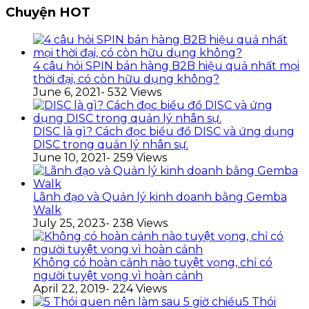
Chuyện HOT
4 câu hỏi SPIN bán hàng B2B hiệu quả nhất mọi
thời đại, có còn hữu dụng không?
June 6, 2021
- 532 Views
DISC là gì? Cách đọc biểu đồ DISC và ứng dụng
DISC trong quản lý nhân sự.
June 10, 2021
- 259 Views
Lãnh đạo và Quản lý kinh doanh bằng Gemba
Walk
July 25, 2023
- 238 Views
Không có hoàn cảnh nào tuyệt vọng, chỉ có
người tuyệt vọng vì hoàn cảnh
April 22, 2019
- 224 Views
5 Thói