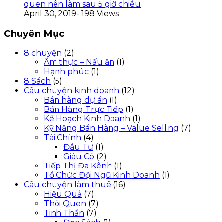
quen nên làm sau 5 giờ chiều
April 30, 2019
- 198 Views
Chuyên Mục
8 chuyện
(2)
Ẩm thực – Nấu ăn
(1)
Hạnh phúc
(1)
8 Sách
(5)
Câu chuyện kinh doanh
(12)
Bán hàng dự án
(1)
Bán Hàng Trực Tiếp
(1)
Kế Hoạch Kinh Doanh
(1)
Kỹ Năng Bán Hàng – Value Selling
(7)
Tài Chính
(4)
Đầu Tư
(1)
Giàu Có
(2)
Tiếp Thị Đa Kênh
(1)
Tổ Chức Đội Ngũ Kinh Doanh
(1)
Câu chuyện làm thuê
(16)
Hiệu Quả
(7)
Thói Quen
(7)
Tinh Thần
(7)