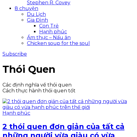
Stephen R. Covey
8 chuyện
Du Lịch
Gia Đình
Con Trẻ
Hạnh phúc
Ẩm thực – Nấu ăn
Chicken soup for the soul
Subscribe
Thói Quen
Các định nghĩa về thói quen
Cách thực hành thói quen tốt
Hạnh phúc
2 thói quen đơn giản của tất cả
những người vừa giàu có vừa