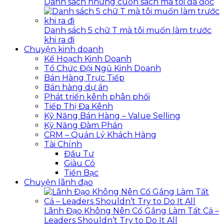
Danh sách những cuốn sách mà tôi đã đọc
Danh sách 5 chữ T mà tôi muốn làm trước
khi ra đi
Chuyện kinh doanh
Kế Hoạch Kinh Doanh
Tổ Chức Đội Ngũ Kinh Doanh
Bán Hàng Trực Tiếp
Bán hàng dự án
Phát triển kênh phân phối
Tiếp Thị Đa Kênh
Kỹ Năng Bán Hàng – Value Selling
Kỹ Năng Đàm Phán
CRM – Quản Lý Khách Hàng
Tài Chính
Đầu Tư
Giàu Có
Tiền Bạc
Chuyện lãnh đạo
Lãnh Đạo Không Nên Cố Gắng Làm Tất Cả –
Leaders Shouldn’t Try to Do It All