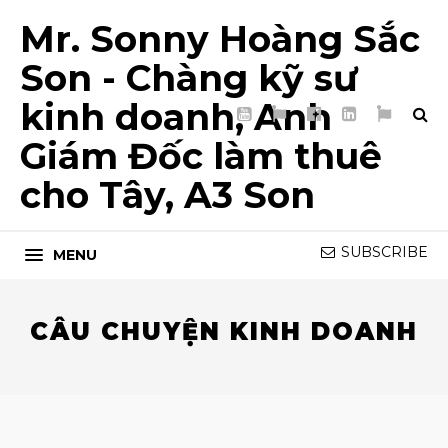
Mr. Sonny Hoàng Sắc
Son - Chàng kỹ sư
kinh doanh, Anh
YouTube
TikTok
Facebook
LinkedIn
My
Page
List
Giám Đốc làm thuê
5T
cho Tây, A3 Son
SUBSCRIBE
MENU
CÂU CHUYỆN KINH DOANH