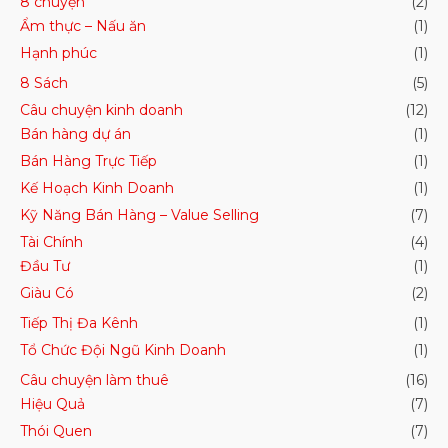
8 chuyện
(2)
Ẩm thực – Nấu ăn
(1)
Hạnh phúc
(1)
8 Sách
(5)
Câu chuyện kinh doanh
(12)
Bán hàng dự án
(1)
Bán Hàng Trực Tiếp
(1)
Kế Hoạch Kinh Doanh
(1)
Kỹ Năng Bán Hàng – Value Selling
(7)
Tài Chính
(4)
Đầu Tư
(1)
Giàu Có
(2)
Tiếp Thị Đa Kênh
(1)
Tổ Chức Đội Ngũ Kinh Doanh
(1)
Câu chuyện làm thuê
(16)
Hiệu Quả
(7)
Thói Quen
(7)