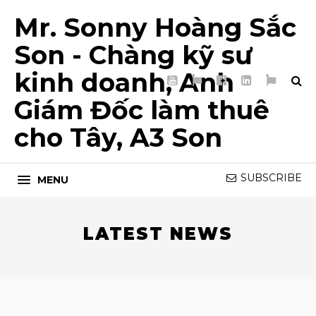
Mr. Sonny Hoàng Sắc
Son - Chàng kỹ sư
kinh doanh, Anh
YouTube
TikTok
Facebook
LinkedIn
My
Page
List
Giám Đốc làm thuê
5T
cho Tây, A3 Son
SUBSCRIBE
MENU
LATEST NEWS