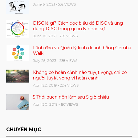
June 6, 2021
- 532 VIEWS
DISC là gì? Cách đọc biểu đồ DISC và ứng
dụng DISC trong quản lý nhân sự.
June 10, 2021
- 259 VIEWS
Lãnh đạo và Quản lý kinh doanh bằng Gemba
Walk
July 25, 2023
- 238 VIEWS
Không có hoàn cảnh nào tuyệt vọng, chỉ có
người tuyệt vọng vì hoàn cảnh
April 22, 2019
- 224 VIEWS
5 Thói quen nên làm sau 5 giờ chiều
April 30, 2019
- 197 VIEWS
CHUYÊN MỤC