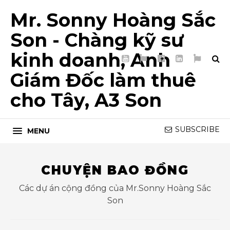
Mr. Sonny Hoàng Sắc
Son - Chàng kỹ sư
kinh doanh, Anh
YouTube
TikTok
Facebook
LinkedIn
My
Page
List
Giám Đốc làm thuê
5T
cho Tây, A3 Son
SUBSCRIBE
MENU
CHUYỆN BAO ĐỒNG
Các dự án cộng đồng của Mr.Sonny Hoàng Sắc
Son