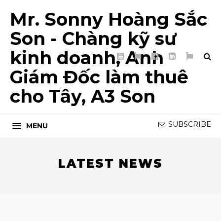
Mr. Sonny Hoàng Sắc
Son - Chàng kỹ sư
kinh doanh, Anh
YouTube
TikTok
Facebook
LinkedIn
My
Page
List
Giám Đốc làm thuê
5T
cho Tây, A3 Son
SUBSCRIBE
MENU
LATEST NEWS