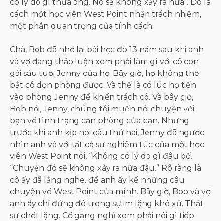
có lý do gì thưa ông. Nó sẽ không xảy ra nữa”. Đó là
cách một học viên West Point nhận trách nhiệm,
một phần quan trọng của tính cách.
Chà, Bob đã nhớ lại bài học đó 13 năm sau khi anh
và vợ đang thảo luận xem phải làm gì với cô con
gái sáu tuổi Jenny của họ. Bây giờ, họ không thể
bắt cô dọn phòng được. Và thế là có lúc họ tiến
vào phòng Jenny để khiển trách cô. Và bây giờ,
Bob nói, Jenny, chúng tôi muốn nói chuyện với
bạn về tình trạng căn phòng của bạn. Nhưng
trước khi anh kịp nói câu thứ hai, Jenny đã ngước
nhìn anh và với tất cả sự nghiêm túc của một học
viên West Point nói, “Không có lý do gì đâu bố.
“Chuyện đó sẽ không xảy ra nữa đâu.” Rõ ràng là
cô ấy đã lắng nghe. để anh ấy kể những câu
chuyện về West Point của mình. Bây giờ, Bob và vợ
anh ấy chỉ đứng đó trong sự im lặng khó xử. Thật
sự chết lặng. Cố gắng nghĩ xem phải nói gì tiếp