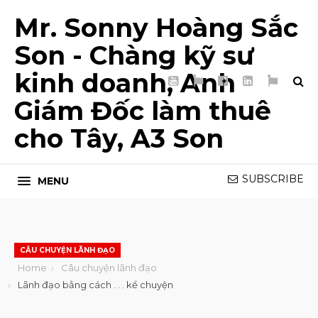
Mr. Sonny Hoàng Sắc
Son - Chàng kỹ sư
kinh doanh, Anh
YouTube
TikTok
Facebook
LinkedIn
My
Page
List
Giám Đốc làm thuê
5T
cho Tây, A3 Son
SUBSCRIBE
MENU
CÂU CHUYỆN LÃNH ĐẠO
Home
Câu chuyện lãnh đạo
Lãnh đạo bằng cách . . . kể chuyện