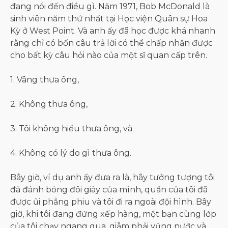
đang nói đến điều gì. Năm 1971, Bob McDonald là
sinh viên năm thứ nhất tại Học viện Quân sự Hoa
Kỳ ở West Point. Và anh ấy đã học được khá nhanh
rằng chỉ có bốn câu trả lời có thể chấp nhận được
cho bất kỳ câu hỏi nào của một sĩ quan cấp trên.
1. Vâng thưa ông,
2. Không thưa ông,
3. Tôi không hiểu thưa ông, và
4. Không có lý do gì thưa ông.
Bây giờ, ví dụ anh ấy đưa ra là, hãy tưởng tượng tôi
đã đánh bóng đôi giày của mình, quần của tôi đã
được ủi phẳng phiu và tôi đi ra ngoài đội hình. Bây
giờ, khi tôi đang đứng xếp hàng, một bạn cùng lớp
của tôi chạy ngang qua, giẫm phải vũng nước và