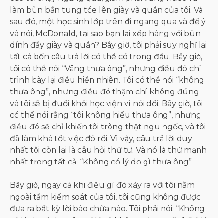
làm bùn bắn tung tóe lên giày và quần của tôi. Và
sau đó, một học sinh lớp trên đi ngang qua và để ý
và nói, McDonald, tại sao bạn lại xếp hàng với bùn
dính đầy giày và quần? Bây giờ, tôi phải suy nghĩ lại
tất cả bốn câu trả lời có thể có trong đầu. Bây giờ,
tôi có thể nói “Vâng thưa ông”, nhưng điều đó chỉ
trình bày lại điều hiển nhiên. Tôi có thể nói “không
thưa ông”, nhưng điều đó thậm chí không đúng,
và tôi sẽ bị đuổi khỏi học viện vì nói dối. Bây giờ, tôi
có thể nói rằng “tôi không hiểu thưa ông”, nhưng
điều đó sẽ chỉ khiến tôi trông thật ngu ngốc, và tôi
đã làm khá tốt việc đó rồi. Vì vậy, câu trả lời duy
nhất tôi còn lại là câu hỏi thứ tư. Và nó là thứ mạnh
nhất trong tất cả. “Không có lý do gì thưa ông”.
Bây giờ, ngay cả khi điều gì đó xảy ra với tôi nằm
ngoài tầm kiểm soát của tôi, tôi cũng không được
đưa ra bất kỳ lời bào chữa nào. Tôi phải nói: “Không