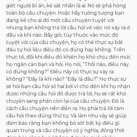
giết người bí ẩn, kẻ sát nhân là ai. Nó sẽ phá hỏng
toàn bộ câu chuyện. Hoặc hãy tưởng tượng bạn
đang kể cho ai đó một câu chuyện tuyệt vời
nhưng bạn không trả lời câu hỏi về việc nó xảy ra ở
đâu và khi nào. Bây giờ, tùy thuộc vào mức độ
tuyệt vời của câu chuyện, họ có thể thực sự bắt
đầu tự hỏi liệu điều đó có đúng hay không. Trên
thực tế, đôi khi điều đó khiến họ khó chịu đến mức
họ ngăn cản bạn và hỏi. Họ nói, “Thôi nào, điều này
có đúng không?” Điều này có thực sự xảy ra
không? “Đây là khi nào? “Đây là đâu?” Họ thực sự
sẽ hỏi bạn câu hỏi số hai bởi vì cho đến khi họ nhận
được những câu hỏi đó được trả lời, họ sẽ rất khó
chuyển sang phần còn lại của câu chuyện. Đó là
cách câu chuyện nên diễn ra. Họ phải trả lời tám
câu hỏi theo đúng thứ tự. Và làm như vậy sẽ giúp
đảm bảo rằng bạn không bỏ sót bất kỳ điều gì
quan trọng và câu chuyện có ý nghĩa, đồng thời