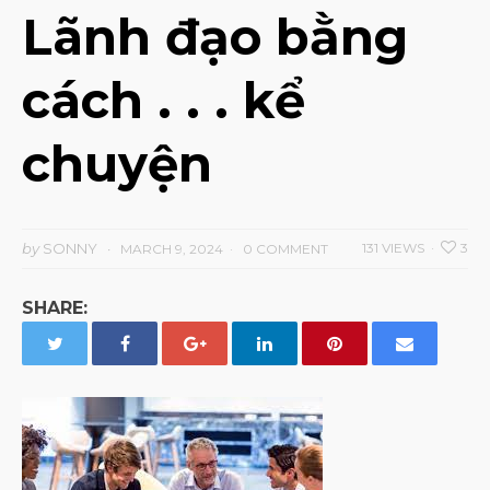
Lãnh đạo bằng
cách . . . kể
chuyện
by
SONNY
131 VIEWS
3
MARCH 9, 2024
0 COMMENT
SHARE: