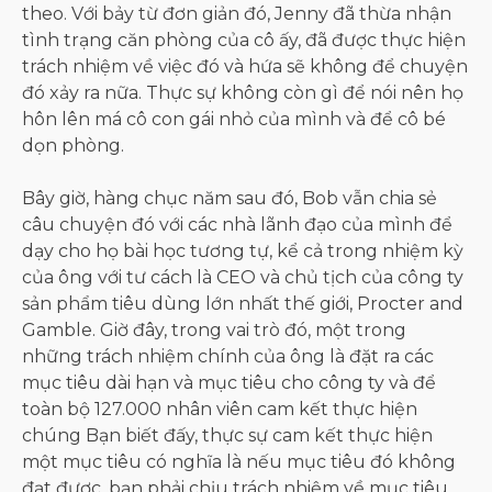
theo. Với bảy từ đơn giản đó, Jenny đã thừa nhận
tình trạng căn phòng của cô ấy, đã được thực hiện
trách nhiệm về việc đó và hứa sẽ không để chuyện
đó xảy ra nữa. Thực sự không còn gì để nói nên họ
hôn lên má cô con gái nhỏ của mình và để cô bé
dọn phòng.
Bây giờ, hàng chục năm sau đó, Bob vẫn chia sẻ
câu chuyện đó với các nhà lãnh đạo của mình để
dạy cho họ bài học tương tự, kể cả trong nhiệm kỳ
của ông với tư cách là CEO và chủ tịch của công ty
sản phẩm tiêu dùng lớn nhất thế giới, Procter and
Gamble. Giờ đây, trong vai trò đó, một trong
những trách nhiệm chính của ông là đặt ra các
mục tiêu dài hạn và mục tiêu cho công ty và để
toàn bộ 127.000 nhân viên cam kết thực hiện
chúng Bạn biết đấy, thực sự cam kết thực hiện
một mục tiêu có nghĩa là nếu mục tiêu đó không
đạt được, bạn phải chịu trách nhiệm về mục tiêu