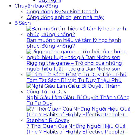
Suy Nghĩ
Chuyện bao đồng
Cộng đồng Kỹ Sư Kinh Doanh
Cộng đồng anh chị em nhà máy
8 Sách
Bạn muốn tìm hiểu về tâm lý học hạnh
phúc, đúng không?
Rigging the game – Trò chơi của những
người hiểu luật – tác giả Dan Nicholson
Tóm Tắt Sách Bí Mật Tư Duy Triệu Phú
Nghĩ Giàu Làm Giàu: Bí Quyết Thành Công
Từ Tư Duy
7 Thói Quen Của Những Người Hiệu Quả
(The 7 Habits of Highly Effective People) –