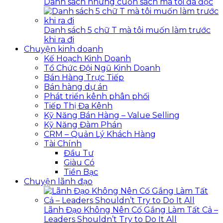
Danh sách những cuốn sách mà tôi đã đọc
Danh sách 5 chữ T mà tôi muốn làm trước
khi ra đi
Chuyện kinh doanh
Kế Hoạch Kinh Doanh
Tổ Chức Đội Ngũ Kinh Doanh
Bán Hàng Trực Tiếp
Bán hàng dự án
Phát triển kênh phân phối
Tiếp Thị Đa Kênh
Kỹ Năng Bán Hàng – Value Selling
Kỹ Năng Đàm Phán
CRM – Quản Lý Khách Hàng
Tài Chính
Đầu Tư
Giàu Có
Tiền Bạc
Chuyện lãnh đạo
Lãnh Đạo Không Nên Cố Gắng Làm Tất Cả –
Leaders Shouldn’t Try to Do It All