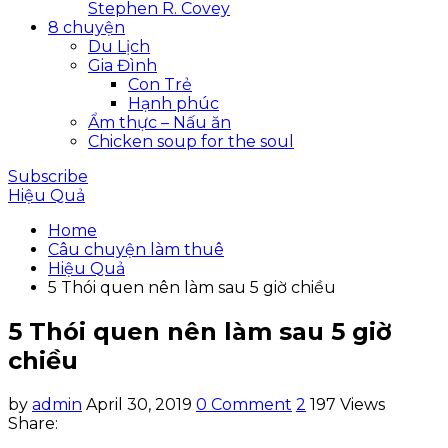
Stephen R. Covey
8 chuyện
Du Lịch
Gia Đình
Con Trẻ
Hạnh phúc
Ẩm thực – Nấu ăn
Chicken soup for the soul
Subscribe
Hiệu Quả
Home
Câu chuyện làm thuê
Hiệu Quả
5 Thói quen nên làm sau 5 giờ chiều
5 Thói quen nên làm sau 5 giờ
chiều
by
admin
April 30, 2019
0 Comment
2
197 Views
Share: