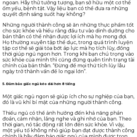
ngoan. Hãy thử tưởng tượng, bạn sở hữu một cơ thể
ốm yếu, bệnh tật. Vậy liệu bạn có thể đưa ra những
quyết định sáng suốt hay không?
Những người thành công sẽ ăn những thực phẩm tốt
cho sức khỏe và hiểu rằng đầu tư vào dinh dưỡng cho
bản thân có thể nhận được lợi ích mà họ mong đợi.
Họ thường xuyên tập thể dục, trong quá trình luyện
tập cơ thể sẽ giải tỏa bớt áp lực mà họ tích lũy, đồng
thời giúp ngủ ngon hơn. Trong khi bạn chú trọng vào
sức khỏe của mình thì cũng đừng quên tình trạng tài
chính của bản thân. “Đừng để mọi thứ tích lũy lâu
ngày trở thành vấn đề lo ngại lớn”.
5. Đảm bảo giấc ngủ kéo dài hơn 8 tiếng
Một giấc ngủ ngon sẽ giúp ích cho sự nghiệp của bạn,
đó là vũ khí bí mật của những người thành công.
Thiếu ngủ có thể ảnh hưởng đến khả năng phán
đoán, cảm nhận, lắng nghe và ghi nhớ của bạn. Theo
thời gian, nó tác động rất lớn đến sức khỏe. Vì vậy,
một yếu tố không nhỏ giúp bạn đạt được thành công
chính là hãy đảm bảo giấc ngủ của mình được trọn