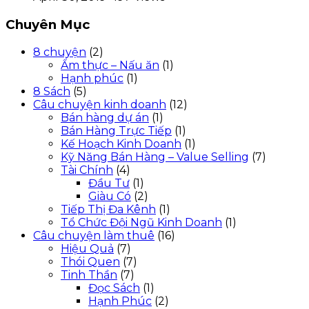
Chuyên Mục
8 chuyện
(2)
Ẩm thực – Nấu ăn
(1)
Hạnh phúc
(1)
8 Sách
(5)
Câu chuyện kinh doanh
(12)
Bán hàng dự án
(1)
Bán Hàng Trực Tiếp
(1)
Kế Hoạch Kinh Doanh
(1)
Kỹ Năng Bán Hàng – Value Selling
(7)
Tài Chính
(4)
Đầu Tư
(1)
Giàu Có
(2)
Tiếp Thị Đa Kênh
(1)
Tổ Chức Đội Ngũ Kinh Doanh
(1)
Câu chuyện làm thuê
(16)
Hiệu Quả
(7)
Thói Quen
(7)
Tinh Thần
(7)
Đọc Sách
(1)
Hạnh Phúc
(2)