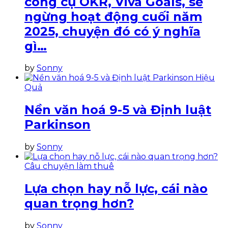
công cụ OKR, Viva Goals, sẽ
ngừng hoạt động cuối năm
2025, chuyện đó có ý nghĩa
gì…
by
Sonny
Hiệu
Quả
Nền văn hoá 9-5 và Định luật
Parkinson
by
Sonny
Câu chuyện làm thuê
Lựa chọn hay nỗ lực, cái nào
quan trọng hơn?
by
Sonny