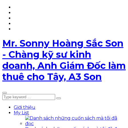
YouTube
TikTok
Facebook
Page
LinkedIn
My
List
5T
Mr. Sonny Hoàng Sắc Son
- Chàng kỹ sư kinh
doanh, Anh Giám Đốc làm
thuê cho Tây, A3 Son
Giới thiệu
My List