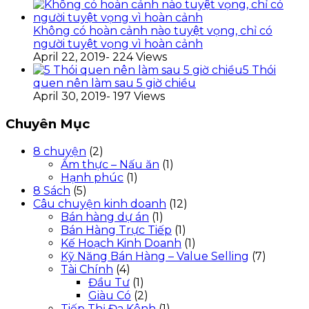
Không có hoàn cảnh nào tuyệt vọng, chỉ có
người tuyệt vọng vì hoàn cảnh
April 22, 2019
- 224 Views
5 Thói
quen nên làm sau 5 giờ chiều
April 30, 2019
- 197 Views
Chuyên Mục
8 chuyện
(2)
Ẩm thực – Nấu ăn
(1)
Hạnh phúc
(1)
8 Sách
(5)
Câu chuyện kinh doanh
(12)
Bán hàng dự án
(1)
Bán Hàng Trực Tiếp
(1)
Kế Hoạch Kinh Doanh
(1)
Kỹ Năng Bán Hàng – Value Selling
(7)
Tài Chính
(4)
Đầu Tư
(1)
Giàu Có
(2)
Tiếp Thị Đa Kênh
(1)