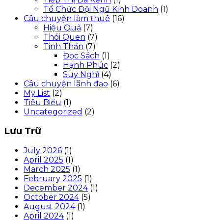
Tổ Chức Đội Ngũ Kinh Doanh
(1)
Câu chuyện làm thuê
(16)
Hiệu Quả
(7)
Thói Quen
(7)
Tinh Thần
(7)
Đọc Sách
(1)
Hạnh Phúc
(2)
Suy Nghĩ
(4)
Câu chuyện lãnh đạo
(6)
My List
(2)
Tiêu Biểu
(1)
Uncategorized
(2)
Lưu Trữ
July 2026
(1)
April 2025
(1)
March 2025
(1)
February 2025
(1)
December 2024
(1)
October 2024
(5)
August 2024
(1)
April 2024
(1)