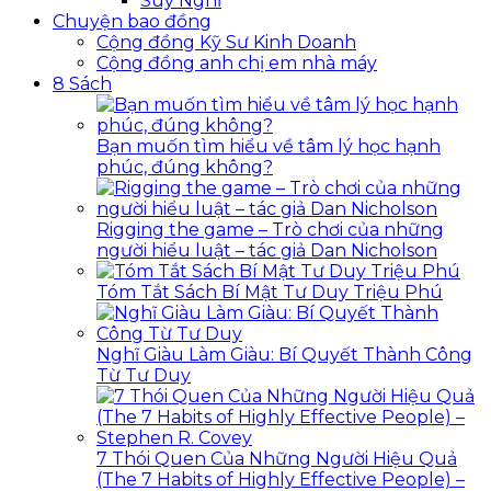
Suy Nghĩ
Chuyện bao đồng
Cộng đồng Kỹ Sư Kinh Doanh
Cộng đồng anh chị em nhà máy
8 Sách
Bạn muốn tìm hiểu về tâm lý học hạnh
phúc, đúng không?
Rigging the game – Trò chơi của những
người hiểu luật – tác giả Dan Nicholson
Tóm Tắt Sách Bí Mật Tư Duy Triệu Phú
Nghĩ Giàu Làm Giàu: Bí Quyết Thành Công
Từ Tư Duy
7 Thói Quen Của Những Người Hiệu Quả
(The 7 Habits of Highly Effective People) –