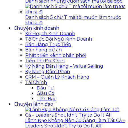
Danh sách những cuốn sách mà tôi đã đọc
Danh sách 5 chữ T mà tôi muốn làm trước
khi ra đi
Chuyện kinh doanh
Kế Hoạch Kinh Doanh
Tổ Chức Đội Ngũ Kinh Doanh
Bán Hàng Trực Tiếp
Bán hàng dự án
Phát triển kênh phân phối
Tiếp Thị Đa Kênh
Kỹ Năng Bán Hàng – Value Selling
Kỹ Năng Đàm Phán
CRM – Quản Lý Khách Hàng
Tài Chính
Đầu Tư
Giàu Có
Tiền Bạc
Chuyện lãnh đạo
Lãnh Đạo Không Nên Cố Gắng Làm Tất Cả –
Leaders Shouldn’t Try to Do It All