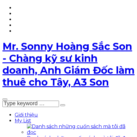
YouTube
TikTok
Facebook
Page
LinkedIn
My
List
5T
Mr. Sonny Hoàng Sắc Son
- Chàng kỹ sư kinh
doanh, Anh Giám Đốc làm
thuê cho Tây, A3 Son
Giới thiệu
My List