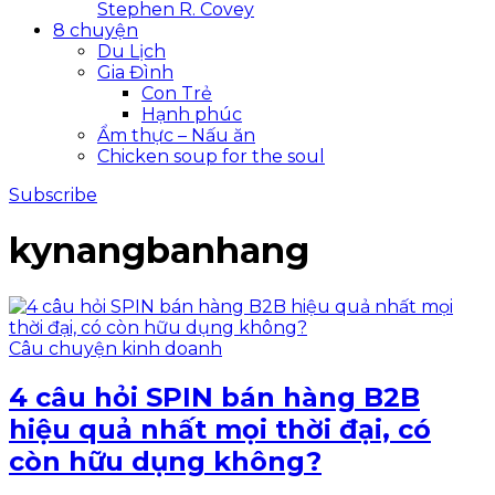
Stephen R. Covey
8 chuyện
Du Lịch
Gia Đình
Con Trẻ
Hạnh phúc
Ẩm thực – Nấu ăn
Chicken soup for the soul
Subscribe
kynangbanhang
Câu chuyện kinh doanh
4 câu hỏi SPIN bán hàng B2B
hiệu quả nhất mọi thời đại, có
còn hữu dụng không?