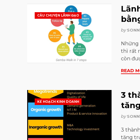
Lãnh
CÂU CHUYỆN LÃNH ĐẠO
bằn
by
SONN
Những a
thì rất
còn đư
READ M
3 th
KẾ HOẠCH KINH DOANH
tăng
by
SONN
3 thành
tăng tr