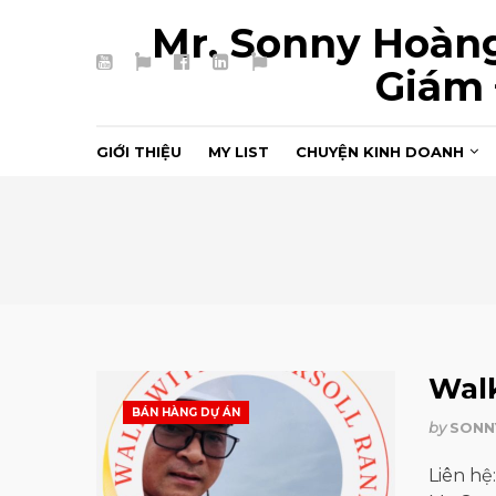
Mr. Sonny Hoàng
YouTube
TikTok
Facebook
LinkedIn
My
Giám 
Page
List
5T
GIỚI THIỆU
MY LIST
CHUYỆN KINH DOANH
Wal
BÁN HÀNG DỰ ÁN
by
SONN
Liên hệ