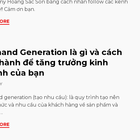
ny Hoàng Sắc Son bằng cách nhấn follow các kênh
!! Cảm ơn bạn.
ORE
nd Generation là gì và cách
hành để tăng trưởng kinh
nh của bạn
Y
generation (tạo nhu cầu): là quy trình tạo nên
hức và nhu cầu của khách hàng về sản phẩm và
ụ…
ORE