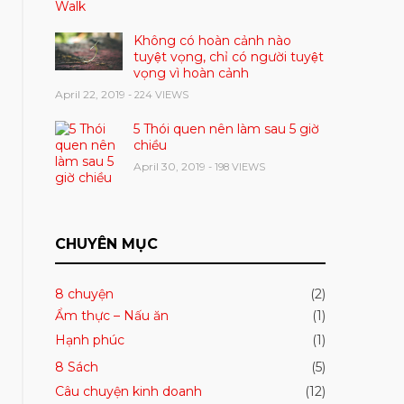
Không có hoàn cảnh nào
tuyệt vọng, chỉ có người tuyệt
vọng vì hoàn cảnh
April 22, 2019
- 224 VIEWS
5 Thói quen nên làm sau 5 giờ
chiều
April 30, 2019
- 198 VIEWS
CHUYÊN MỤC
8 chuyện
(2)
Ẩm thực – Nấu ăn
(1)
Hạnh phúc
(1)
8 Sách
(5)
Câu chuyện kinh doanh
(12)