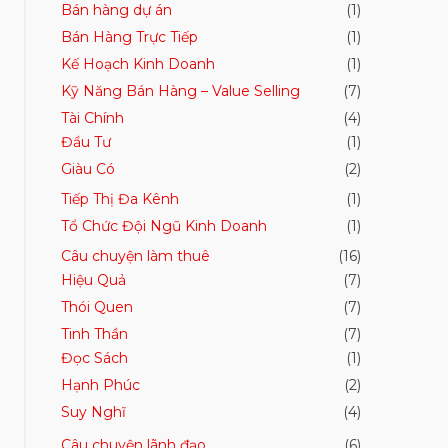
Bán hàng dự án
(1)
Bán Hàng Trực Tiếp
(1)
Kế Hoạch Kinh Doanh
(1)
Kỹ Năng Bán Hàng – Value Selling
(7)
Tài Chính
(4)
Đầu Tư
(1)
Giàu Có
(2)
Tiếp Thị Đa Kênh
(1)
Tổ Chức Đội Ngũ Kinh Doanh
(1)
Câu chuyện làm thuê
(16)
Hiệu Quả
(7)
Thói Quen
(7)
Tinh Thần
(7)
Đọc Sách
(1)
Hạnh Phúc
(2)
Suy Nghĩ
(4)
Câu chuyện lãnh đạo
(6)