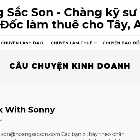
 Sắc Son - Chàng kỹ sư
Đốc làm thuê cho Tây, 
CHUYỆN LÃNH ĐẠO
CHUYỆN LÀM THUÊ
CHUYỆN BAO Đ
CÂU CHUYỆN KINH DOANH
k With Sonny
Y
: son@hoangsacson.com Các bạn ơi, hãy theo chân