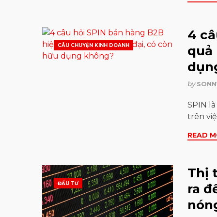
4 câ
CÂU CHUYỆN KINH DOANH
quả 
dụn
by
SONN
SPIN là
trên vi
READ M
Thị 
ĐẦU TƯ
ra đ
nóng