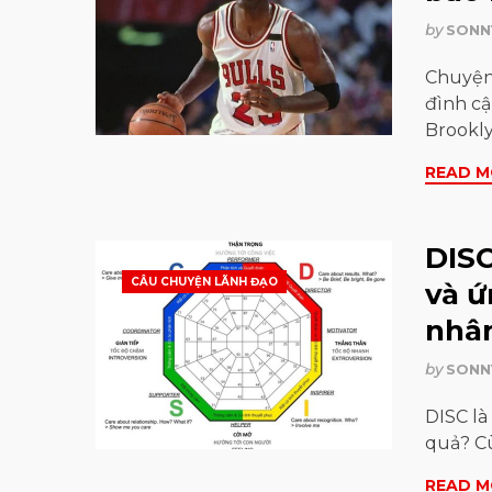
by
SONN
Chuyện 
đình cậ
Brookl
READ M
DISC
CÂU CHUYỆN LÃNH ĐẠO
và ứ
nhân
by
SONN
DISC là
quả? C
READ M