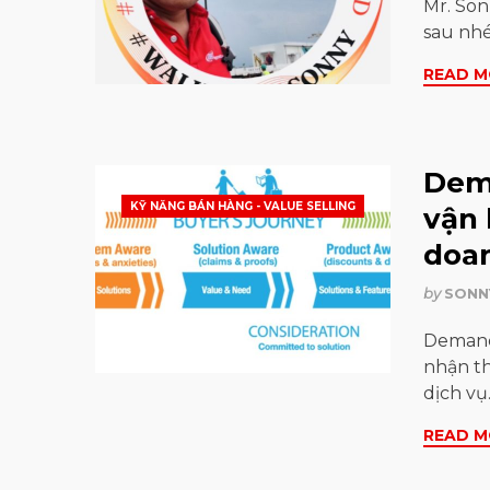
Mr. Son
sau nhé
READ M
Dema
KỸ NĂNG BÁN HÀNG - VALUE SELLING
vận 
doa
by
SONN
Demand 
nhận t
dịch v
READ M