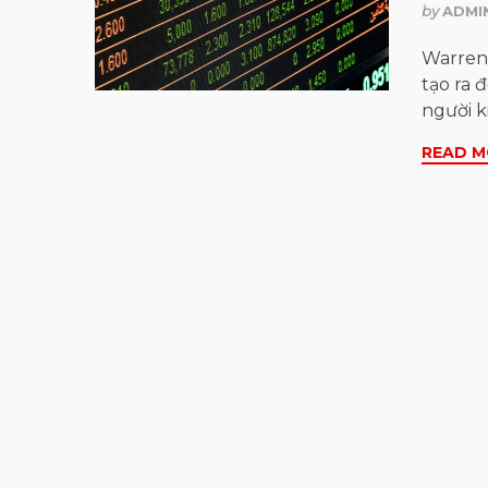
by
ADMI
Warren 
tạo ra 
người k
READ M