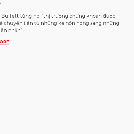
N
Bulfett từng nói “thị trường chứng khoán được
để chuyển tiền tử những kẻ nôn nóng sang những
iên nhẫn”.…
ORE