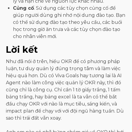
lý và hạn chế về nguồn lực khác nhau.
Củng cố
. Sử dụng các tùy chọn củng cố để
giúp người dùng ghi nhớ nội dung đào tạo. Bạn
có thể sử dụng đào tạo theo yêu cầu, các buổi
học trong giờ ăn trưa và các tùy chọn đào tạo
cho nhân viên mới.
Lời kết
Như đã nói ở trên, hiểu OKR để có phương pháp
luận, tư duy quản lý đúng trọng tâm và làm việc
hiệu quả hơn. Dù có Viva Goals hay tương lai là AI
Agent nào làm công việc quản lý OKR này, thì đó
cũng chỉ là công cụ. Chỉ cần 1 tờ giấy trắng, 1 tấm
bảng trắng, hay bảng excel là ta vẫn có thể bắt
đầu chạy OKR với nào là mục tiêu, sáng kiến, và
impact plan để chạy với với đội ngũ hàng tuần. Dù
sao thì trái đất vẫn xoay.