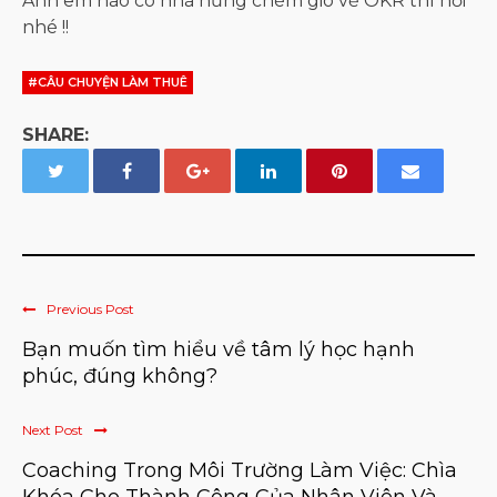
Anh em nào có nhã hứng chém gió về OKR thì hới
nhé !!
#CÂU CHUYỆN LÀM THUÊ
SHARE:
Previous Post
Bạn muốn tìm hiểu về tâm lý học hạnh
phúc, đúng không?
Next Post
Coaching Trong Môi Trường Làm Việc: Chìa
Khóa Cho Thành Công Của Nhân Viên Và