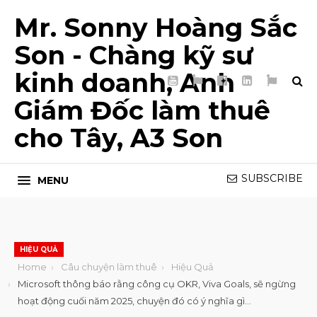
Mr. Sonny Hoàng Sắc
Son - Chàng kỹ sư
kinh doanh, Anh
YouTube
TikTok
Facebook
LinkedIn
My
Page
List
Giám Đốc làm thuê
5T
cho Tây, A3 Son
SUBSCRIBE
MENU
HIỆU QUẢ
Home
Câu chuyện làm thuê
Hiệu Quả
Microsoft thông báo rằng công cụ OKR, Viva Goals, sẽ ngừng
hoạt động cuối năm 2025, chuyện đó có ý nghĩa gì…