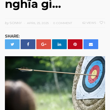
nghĩa gì…
by
SONNY
62 VIEWS
1
APRIL 25, 2025
0 COMMENT
SHARE: